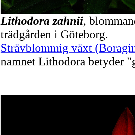
Lithodora zahnii
, blommand
trädgården i Göteborg.
Strävblommig växt (Boragi
namnet Lithodora betyder "g