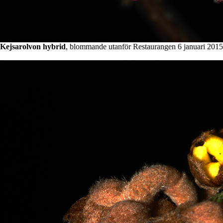
Kejsarolvon hybrid
, blommande utanför Restaurangen 6 januari 2015