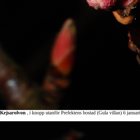
Kejsarolvon
, i knopp utanför Prefektens bostad (Gula villan) 6 januar