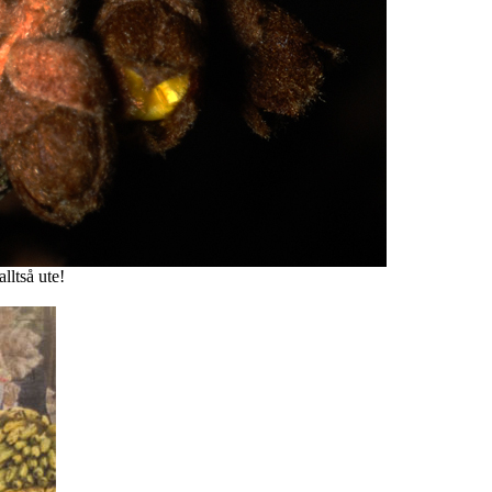
lltså ute!